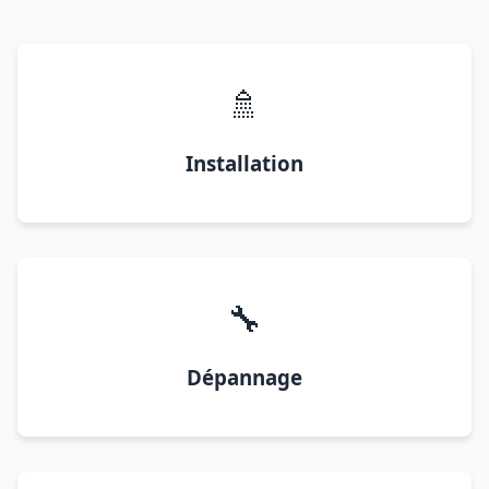
🚿
Installation
🔧
Dépannage