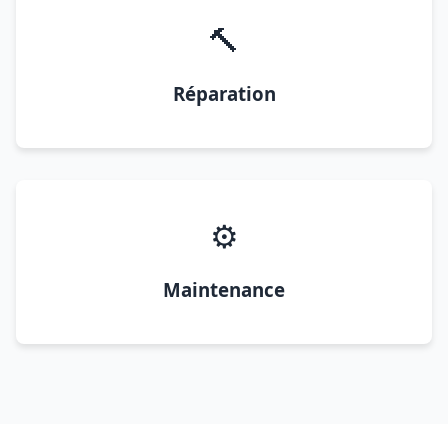
🔨
Réparation
⚙️
Maintenance